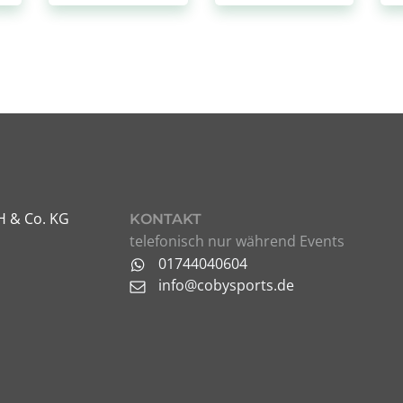
H & Co. KG
KONTAKT
telefonisch nur während Events
01744040604
info@cobysports.de