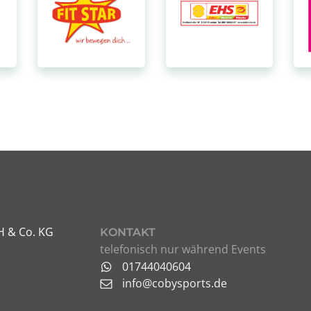
H & Co. KG
KONTAKT
telefonisch nur während Events
01744040604
info@cobysports.de