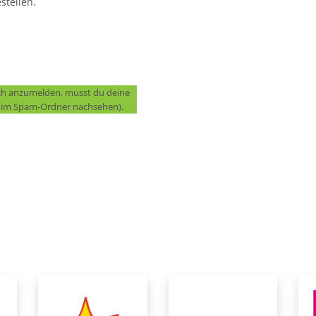
stellen.
ich anzumelden, musst du deine
f. im Spam-Ordner nachsehen).