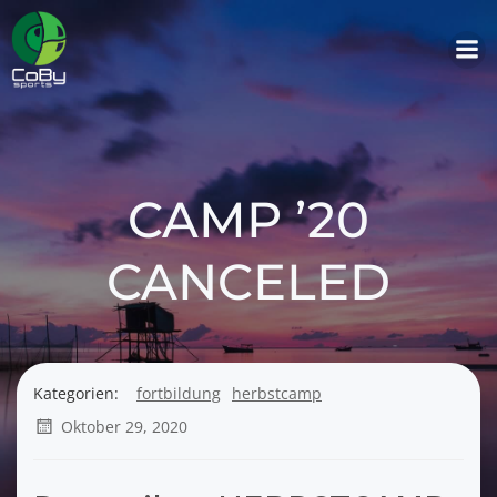
Zum
Inhalt
springen
CAMP ’20
CANCELED
Kategorien:
fortbildung
herbstcamp
Oktober 29, 2020