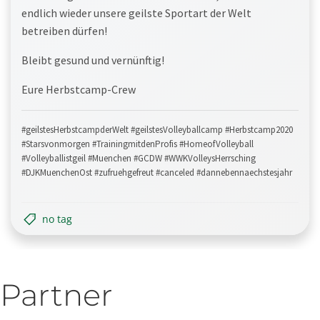
endlich wieder unsere geilste Sportart der Welt
betreiben dürfen!
Bleibt gesund und vernünftig!
Eure Herbstcamp-Crew
#geilstesHerbstcampderWelt #geilstesVolleyballcamp #Herbstcamp2020
#Starsvonmorgen #TrainingmitdenProfis #HomeofVolleyball
#Volleyballistgeil #Muenchen #GCDW #WWKVolleysHerrsching
#DJKMuenchenOst #zufruehgefreut #canceled #dannebennaechstesjahr
no tag
Partner