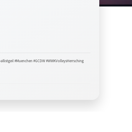
ballistgeil #Muenchen #GCDW #WWKVolleysHerrsching