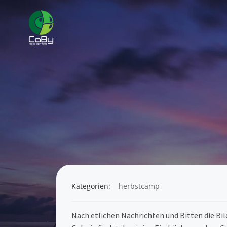
Zum
Inhalt
springen
Kategorien:
herbstcamp
Nach etlichen Nachrichten und Bitten die Bild