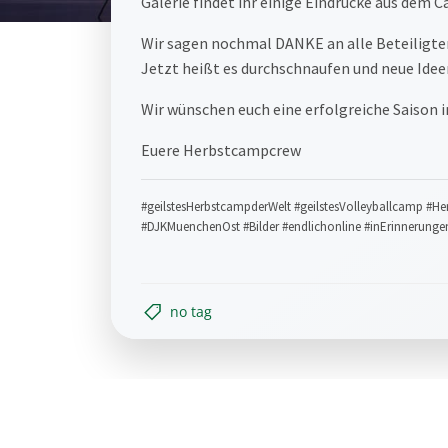
Galerie findet ihr einige Eindrücke aus dem 
Wir sagen nochmal DANKE an alle Beteiligten
Jetzt heißt es durchschnaufen und neue Idee
Wir wünschen euch eine erfolgreiche Saison in
Euere Herbstcampcrew
#geilstesHerbstcampderWelt #geilstesVolleyballcamp #
#DJKMuenchenOst #Bilder #endlichonline #inErinnerung
no tag